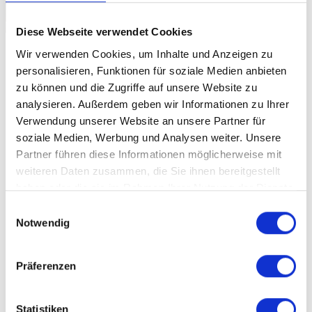
Diese Webseite verwendet Cookies
Wir verwenden Cookies, um Inhalte und Anzeigen zu
personalisieren, Funktionen für soziale Medien anbieten
Nach langer Zeit ohne Gastronomie erlaubt es die
Pandemie-Lage nun endlich wieder die Läden
zu können und die Zugriffe auf unsere Website zu
langsam wieder zu öffnen. Unsere Geschäftspartner
analysieren. Außerdem geben wir Informationen zu Ihrer
sind froh jetzt endlich wieder arbeiten zu können.
Verwendung unserer Website an unsere Partner für
Zwar gibt es noch immer strenge
soziale Medien, Werbung und Analysen weiter. Unsere
Hygienemaßnahmen aber es ist ein Schritt zurück
Partner führen diese Informationen möglicherweise mit
zur Normalität.
weiteren Daten zusammen, die Sie ihnen bereitgestellt
haben oder die sie im Rahmen Ihrer Nutzung der Dienste
gesammelt haben.
Einwilligungsauswahl
Bei der Gelegenheit die Schankanlage vor der ersten
Notwendig
Öffnung nochmal reinigen lassen. Getränke in guter
Qualität bedeuten zufriedene Kunden und nach der
schwierigen Zeit sehnt sich jeder nach etwas
Präferenzen
Schönem. Unterstützen Sie die Gastronomie bei den
bevorstehenden Öffnungen und besuchen Sie die
lokole Gastronomie.
Statistiken