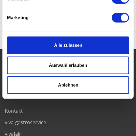
Marketing
Zurück
Alle zulassen
viva-service AG
Auswahl erlauben
Fritz-Reuter Weg 20
24229 Strande
Ablehnen
Tel: +49 (0) 431 55 68 5200
Kontakt
viva-gastroservice
vivafair