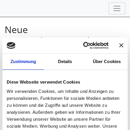
Neue
Unternehmensstruktur
1. April 2022
Zustimmung
Details
Über Cookies
Diese Webseite verwendet Cookies
Wir verwenden Cookies, um Inhalte und Anzeigen zu
personalisieren, Funktionen für soziale Medien anbieten
Die vivawasser.de AG hat sich umformiert zur viva-
zu können und die Zugriffe auf unsere Website zu
service AG. Dadurch werden nun Dienstleistungen
analysieren. Außerdem geben wir Informationen zu Ihrer
im Bereich Messsebau und Gastronomie angeboten.
Verwendung unserer Website an unsere Partner für
Diese sind in zwei Geschäftszweigen untergebracht.
soziale Medien, Werbung und Analysen weiter. Unsere
Der Bereich viva-gastroservice umfasst alle