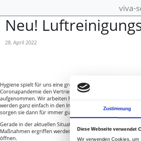
viva-
Neu! Luftreinigung
28. April 2022
Hygiene spielt für uns eine große Rolle. Deshalb haben wi
Coronapandemie den Vertrieb von Luftreinigern mit ins Pr
aufgenommen. Wir arbeiten hier mit der Marke youvee zu
werden ganz einfach in den Innenräumen von Gastronomiebe
Zustimmung
sorgen sie dann für immer gute Luftqualität. Ein Einbau ist 
Gerade in der aktuellen Situation ist gereinigte Luft extrem 
Diese Webseite verwendet 
Maßnahmen ergriffen werden, desto eher kann vielleicht d
öffnen.
Wir verwenden Cookies, um I