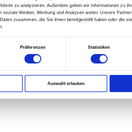
Website zu analysieren. Außerdem geben wir Informationen zu I
r soziale Medien, Werbung und Analysen weiter. Unsere Partner
 Daten zusammen, die Sie ihnen bereitgestellt haben oder die s
n.
Contact
viva-gastroservice
Präferenzen
Statistiken
vivafair
© viva-service AG 2022
Auswahl erlauben